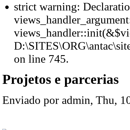
strict warning: Declarati
views_handler_argument::
views_handler::init(&$vi
D:\SITES\ORG\antac\site
on line 745.
Projetos e parcerias
Enviado por admin, Thu, 1