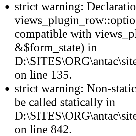
strict warning: Declarati
views_plugin_row::optio
compatible with views_p
&$form_state) in
D:\SITES\ORG\antac\site
on line 135.
strict warning: Non-stati
be called statically in
D:\SITES\ORG\antac\site
on line 842.