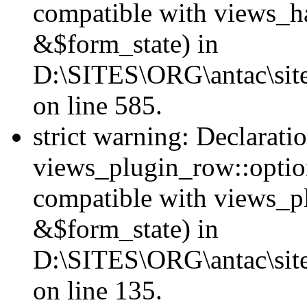
compatible with views_h
&$form_state) in
D:\SITES\ORG\antac\sites
on line 585.
strict warning: Declarati
views_plugin_row::option
compatible with views_p
&$form_state) in
D:\SITES\ORG\antac\site
on line 135.