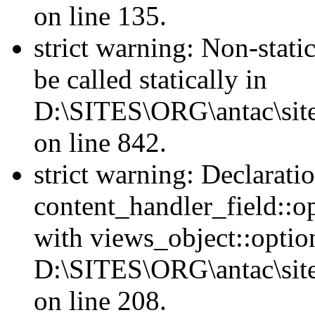
on line 135.
strict warning: Non-stati
be called statically in
D:\SITES\ORG\antac\site
on line 842.
strict warning: Declarati
content_handler_field::o
with views_object::option
D:\SITES\ORG\antac\sites
on line 208.