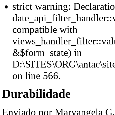
strict warning: Declarati
date_api_filter_handler::
compatible with
views_handler_filter::va
&$form_state) in
D:\SITES\ORG\antac\sites
on line 566.
Durabilidade
Enviado por Maryangela G. 