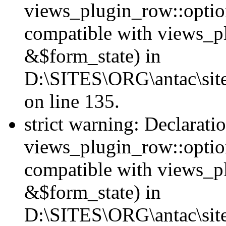
views_plugin_row::option
compatible with views_p
&$form_state) in
D:\SITES\ORG\antac\site
on line 135.
strict warning: Declarati
views_plugin_row::optio
compatible with views_p
&$form_state) in
D:\SITES\ORG\antac\site