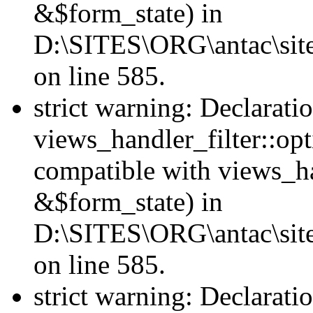
&$form_state) in
D:\SITES\ORG\antac\sites
on line 585.
strict warning: Declarati
views_handler_filter::op
compatible with views_h
&$form_state) in
D:\SITES\ORG\antac\sites
on line 585.
strict warning: Declarati