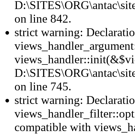
D:\SITES\ORG\antac\site
on line 842.
strict warning: Declarati
views_handler_argument::
views_handler::init(&$vi
D:\SITES\ORG\antac\site
on line 745.
strict warning: Declarati
views_handler_filter::opt
compatible with views_ha