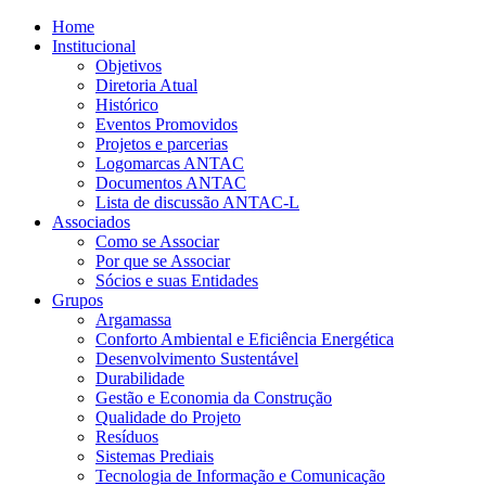
Home
Institucional
Objetivos
Diretoria Atual
Histórico
Eventos Promovidos
Projetos e parcerias
Logomarcas ANTAC
Documentos ANTAC
Lista de discussão ANTAC-L
Associados
Como se Associar
Por que se Associar
Sócios e suas Entidades
Grupos
Argamassa
Conforto Ambiental e Eficiência Energética
Desenvolvimento Sustentável
Durabilidade
Gestão e Economia da Construção
Qualidade do Projeto
Resíduos
Sistemas Prediais
Tecnologia de Informação e Comunicação