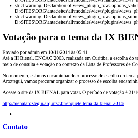
strict warning: Declaration of views_plugin_row::options_vali
D:\SITES\ORG\antac\sites\all\modules\views\plugins\views_plu
strict warning: Declaration of views_plugin_row::options_sub
D:\SITES\ORG\antac\sites\all\modules\views\plugins\views_plu
Votação para o tema da IX BIE
Enviado por admin em 10/11/2014 às 05:41
Até a III Bienal, ENCAC´2003, realizada em Curitiba, a escolha do t
meio de consulta e votação no contexto da Lista de Professores de Co
No momento, estamos encaminhando o processo de escolha do tema pa
Aroztegui, vamos procurar organizar o processo de escolha encaminh
Acesse o site da IX BIENAL para votar. O período de votação é 21/1
http://bienalaroztegui.arq.ufsc.br/enquete-tema-da-bienal-2014/
Contato