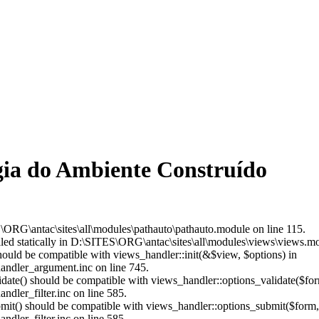
gia do Ambiente Construído
\ORG\antac\sites\all\modules\pathauto\pathauto.module on line 115.
alled statically in D:\SITES\ORG\antac\sites\all\modules\views\views.m
should be compatible with views_handler::init(&$view, $options) in
andler_argument.inc on line 745.
alidate() should be compatible with views_handler::options_validate($fo
dler_filter.inc on line 585.
ubmit() should be compatible with views_handler::options_submit($form
dler_filter.inc on line 585.