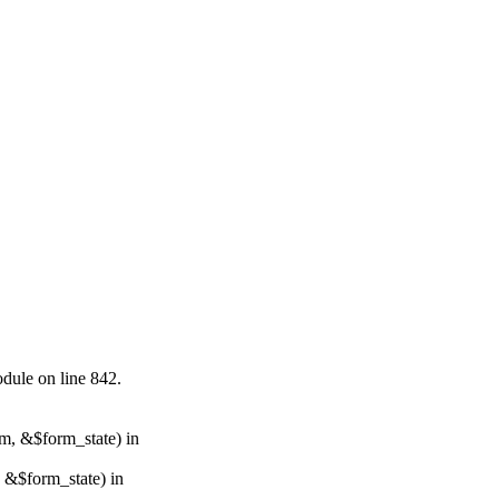
odule on line 842.
rm, &$form_state) in
, &$form_state) in