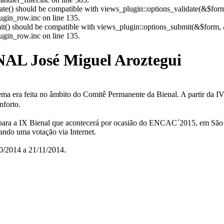
date() should be compatible with views_plugin::options_validate(&$for
gin_row.inc on line 135.
mit() should be compatible with views_plugin::options_submit(&$form, 
gin_row.inc on line 135.
NAL José Miguel Aroztegui
ema era feita no âmbito do Comitê Permanente da Bienal. A partir da 
nforto.
ra a IX Bienal que acontecerá por ocasião do ENCAC´2015, em São Pa
ando uma votação via Internet.
0/2014 a 21/11/2014.