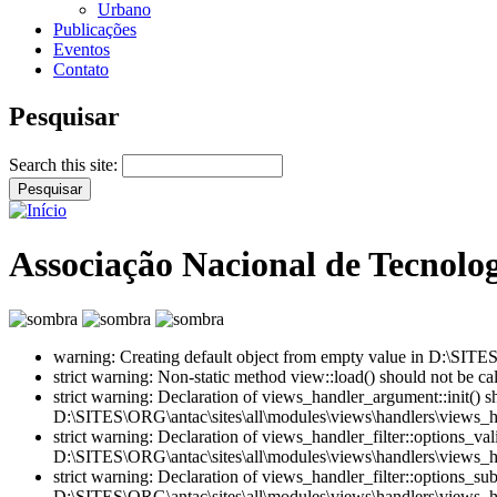
Urbano
Publicações
Eventos
Contato
Pesquisar
Search this site:
Associação Nacional de Tecnolo
warning: Creating default object from empty value in D:\SITES
strict warning: Non-static method view::load() should not be c
strict warning: Declaration of views_handler_argument::init() 
D:\SITES\ORG\antac\sites\all\modules\views\handlers\views_h
strict warning: Declaration of views_handler_filter::options_v
D:\SITES\ORG\antac\sites\all\modules\views\handlers\views_han
strict warning: Declaration of views_handler_filter::options_s
D:\SITES\ORG\antac\sites\all\modules\views\handlers\views_han