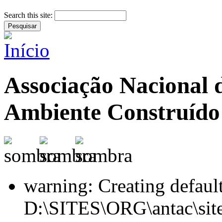
Search this site:
Associação Nacional 
Ambiente Construído
warning: Creating defaul
D:\SITES\ORG\antac\site