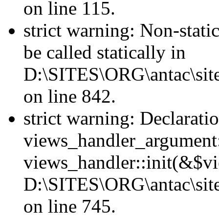
on line 115.
strict warning: Non-stati
be called statically in
D:\SITES\ORG\antac\site
on line 842.
strict warning: Declarati
views_handler_argument::
views_handler::init(&$vi
D:\SITES\ORG\antac\site
on line 745.