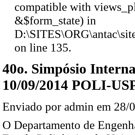
compatible with views_p
&$form_state) in
D:\SITES\ORG\antac\site
on line 135.
40o. Simpósio Intern
10/09/2014 POLI-US
Enviado por admin em 28/0
O Departamento de Engenha